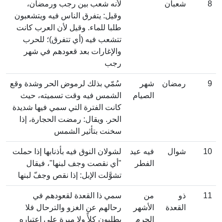
8
شعبان
لأنه شعب بين رجب ورمضان،
وقيل: يتفرق الناس فيه ويتشعبون
طلبا للماء. وقيل لأن العرب كانت
تتشعب فيه (أي تتفرق)؛ للحرب
والإغارات بعد قعودهم في شهر
رجب
9
رمضان
شهر
سُمّي بذلك لرموض الحر وشدة وقع
الصيام
الشمس فيه وقت تسميته، حيث
كانت الفترة التي سمي فيها شديدة
الحر. ويقال: رمضت الحجارة، إذا
سخنت بتأثير الشمس
10
شوال
فيه عيد
لشولان النوق فيه بأذنابها إذا حملت
الفطر
"أي نقصت وجف لبنها"، فيقال
تشوَّلت الإبل: إذا نقص وجفّ لبنها
11
ذو
من
سمي ذا القعدة لقعودهم في
القعدة
الأشهر
رحالهم عن الغزو والترحال فلا
الحرم
يطلبون كلأً ولا ميرة على اعتباره