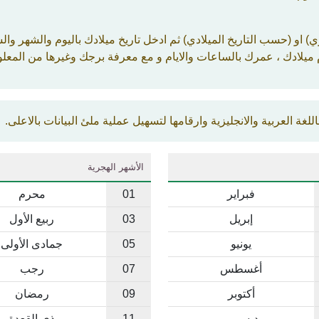
ي) او (حسب التاريخ الميلادي) ثم ادخل تاريخ ميلادك باليوم والشهر
ميلادك ، عمرك بالساعات والايام و مع معرفة برجك وغيرها من المعل
غة العربية والانجليزية وارقامها لتسهيل عملية ملئ البيانات بالاعلى.
الأشهر الهجرية
فبراير
01
محرم
إبريل
03
ربيع الأول
يونيو
05
جمادى الأولى
أغسطس
07
رجب
أكتوبر
09
رمضان
ديسمبر
11
ذي القعدة