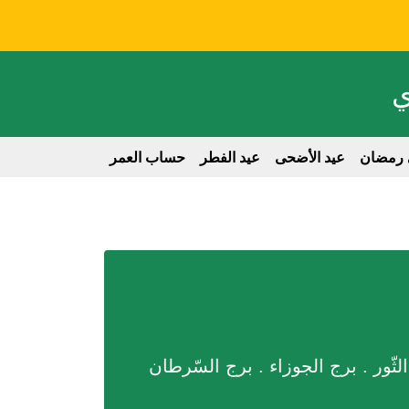
ي
 رمضان
عيد الأضحى
عيد الفطر
حساب العمر
الابراج
nglish
لثّور . برج الجوزاء . برج السّرطان