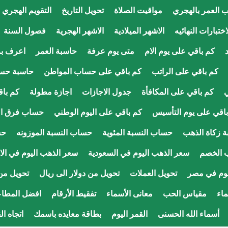
 العمر بالهجري
مواقيت الصلاة
تحويل التاريخ
التقويم الهجري
ختبارات النهائيه
الاشهر الميلادية
الاشهر الهجرية
فصول السنة
كم باقي على يوم الام
متى يوم عرفة
حاسبة العمر
اعرف ب
كم باقي على الراتب
كم باقي على حساب المواطن
حاسبة حس
ي
كم باقي على المكافأة
جدول الاجازات
اجازة مطولة
كم باق
اقي على يوم التأسيس
كم باقي على اليوم الوطني
حساب فرق ال
 زكاة الذهب
حساب النسبة المئوية
حساب النسبة الموزونه
حس
 الخصم
سعر الذهب اليوم في السعودية
سعر الذهب اليوم في الا
يوم في مصر
تحويل العملات
تحويل من دولار الى ريال
تحويل من 
اء
مقياس الحب
معانى الأسماء
تفقيط الأرقام
افضل المطاع
أسماء الله الحسنى
القمر اليوم
بطاقة معايده باسمك
اتجاه ال