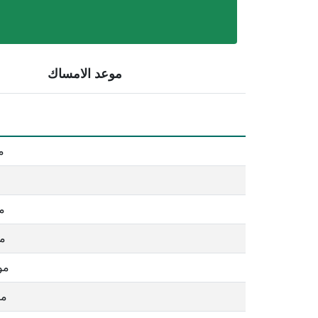
موعد الامساك
م
م
مو
مو
مو