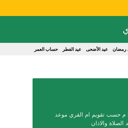
ي
 رمضان
عيد الأضحى
عيد الفطر
حساب العمر
الابراج
nglish
موعد الامساك في مدينة - الأسامر اليوم الأحد 26 صفر 1448هـ الموافق 9 أغسطس 2026 م حسب تقويم ام القري موعد
لصلاة والاذان